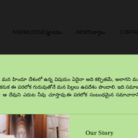
KNOWLEDGE/జ్ఞానము
NEWS/వార్తలు
CONTA
 మన హిందూ దేశంలో ఉన్న విషయం ఏదైనా అది కల్పితమే, అలాగని మ
ం. కనుక ఈ పరలోక గురువుతోనే మన పిల్లలు ఉపదేశం పొందాలి. ఇది సమా
ిగా ఆ దేవుని ఎదుట నీవు చూస్తావు.ఈ పరలోక సంబంధమైన సమాచారాన్
Our Story