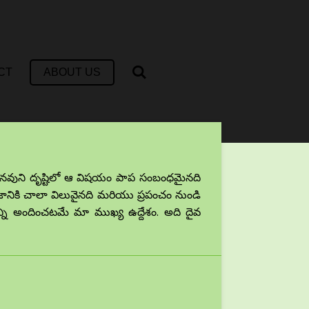
CT
ABOUT US
నవుని దృష్టిలో ఆ విషయం పాప సంబంధమైనది
జానికి చాలా విలువైనది మరియు ప్రపంచం నుండి
ని అందించటమే మా ముఖ్య ఉద్దేశం. అది దైవ