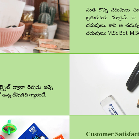
ఎంత గొప్ప చదువులు చదువు
బ్రతుకుటకు మాత్రమే ఆ 
చదువులు. కానీ ఆ చదువులు
చదువులు: M.Sc Bot; M.Sc
్సైట్ ద్వారా దేవుడు ఇచ్చే
 ఉన్న దేవుడిది
గ్యారంటీ.
Customer Satisfac