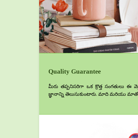
Quality Guarantee
మీరు తప్పనిసరిగా ఒక క్రొత్త సంగతులు ఈ వెబ
జ్ఞానాన్ని తెలుసుకుంటారు. మాది మరియు మాతో