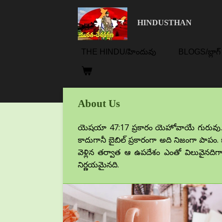
Skip
HINDUSTHAN
to
main
content
THE HINDU/హిందువు
BLOGS/బ్లాగ్
About Us
యెషయా 47:17 ప్రకారం యెహోవాయే గురువు.
కాదుగానీ బైబిల్ ప్రకారంగా అది నిజంగా పాప
వెళ్లిన తర్వాత ఆ ఉపదేశం ఎంతో విలువైనద
నిర్ణయమైనది.