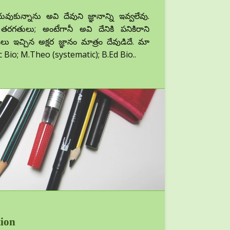
కున్నాను అవి దేవుని జ్ఞానాన్ని ఇవ్వలేవు.
తరగతులు; అంటేగానీ అవి దేనికి పనికిరాని
 ఇచ్చిన అక్షర జ్ఞానం మాత్రం దేవుడిదే. మా
 Bio; M.Theo (systematic); B.Ed Bio..
tion